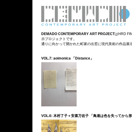
DEMADO CONTEMPORARY ART PROJECT
はHRD 
示プロジェクトです。
通りに向かって開かれた町家の出窓に現代美術の作品展
VOL.7: aoimonica 「Distance」
VOL.6: 木村了子＋安喜万佐子 「鳥達は色を失ってから