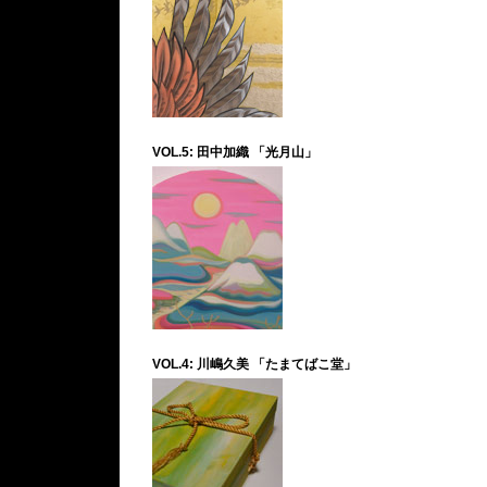
VOL.5: 田中加織 「光月山」
VOL.4: 川嶋久美 「たまてばこ堂」