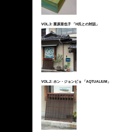
VOL.3: 栗原亜也子 「H氏との対話」
VOL.2: ホン・ジョンピョ 「AQTUALIUM」