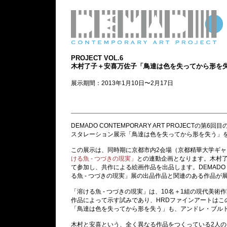
PROJECT VOL.6
木村了子＋安喜万佐子「鳥達は色を失ってから形を
展示期間：2013年1月10日〜2月17日
DEMADO CONTEMPORARY ART PROJEC
スタレーション展示「鳥達は色を失ってから形を失う」を開
この展示は、同時期に京都市内2会場（京都精華大学ギ
ける魚 - つづきの現実」
との連動企画となります。木村
て参加し、共作による絵画作品を出品します。DEMADO
る魚 - つづきの現実」展の出品作品と関連のある作品が
「溶ける魚 - つづきの現実」は、10名＋1組の現代美
作品によって示す試みであり、HRDファインアートはこの企
「鳥達は色を失ってから形を失う」も、アンドレ・ブル
木村と安喜という、全く異なる作品をつくっている2人