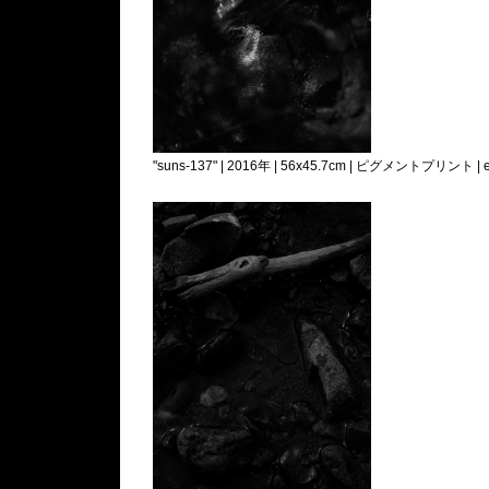
"suns-137" | 2016年 | 56x45.7cm | ピグメントプリント | e