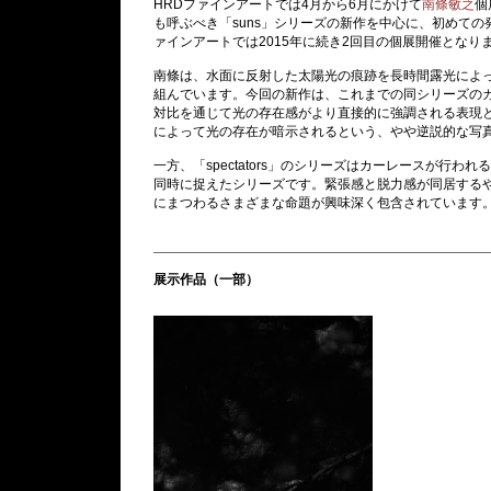
HRDファインアートでは4月から6月にかけて
南條敏之
個
も呼ぶべき「suns」シリーズの新作を中心に、初めての発表
ァインアートでは2015年に続き2回目の個展開催となり
南條は、水面に反射した太陽光の痕跡を長時間露光によっ
組んでいます。今回の新作は、これまでの同シリーズの
対比を通じて光の存在感がより直接的に強調される表現
によって光の存在が暗示されるという、やや逆説的な写真
一方、「spectators」のシリーズはカーレースが行
同時に捉えたシリーズです。緊張感と脱力感が同居する
にまつわるさまざまな命題が興味深く包含されています
展示作品（一部）